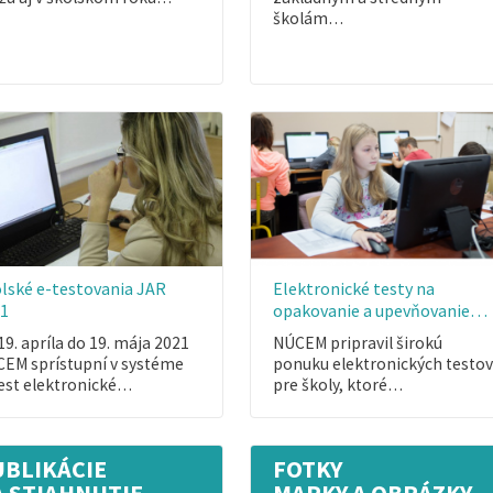
školám…
lské e-testovania JAR
Elektronické testy na
21
opakovanie a upevňovanie…
19. apríla do 19. mája 2021
NÚCEM pripravil širokú
EM sprístupní v systéme
ponuku elektronických testov
est elektronické…
pre školy, ktoré…
UBLIKÁCIE
FOTKY
A STIAHNUTIE
MAPKY A OBRÁZKY