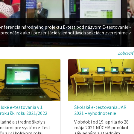
 konferencia národného projektu E-test pod názvom E-testovanie -
prednášok ako i prezentácie v jednotlivých sekciách zverejníme v
Zobraziť
lské e-testovania v 1.
Školské e-testovania JAR
roku šk. roku 2021/2022
2021 – vyhodnotenie
ladné a stredné školy s
V období od 19. apríla do 28.
enciami pre systém e-Test
mája 2021 NÚCEM ponúkol
u aj v školskom roku…
základným a stredným