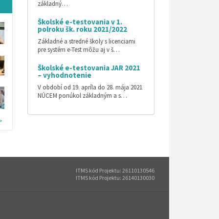
základný…
Školské e-testovania v 1.
polroku šk. roku 2021/2022
Základné a stredné školy s licenciami
pre systém e-Test môžu aj v š…
Školské e-testovania JAR 2021
– vyhodnotenie
V období od 19. apríla do 28. mája 2021
NÚCEM ponúkol základným a s…
>
ITMS kód Projektu: 26110130546
ITMS kód Projektu: 26140130030