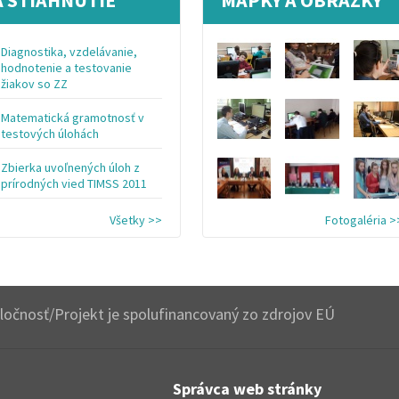
Diagnostika, vzdelávanie,
hodnotenie a testovanie
žiakov so ZZ
Matematická gramotnosť v
testových úlohách
Zbierka uvoľnených úloh z
prírodných vied TIMSS 2011
Všetky >>
Fotogaléria >
očnosť/Projekt je spolufinancovaný zo zdrojov EÚ
Správca web stránky