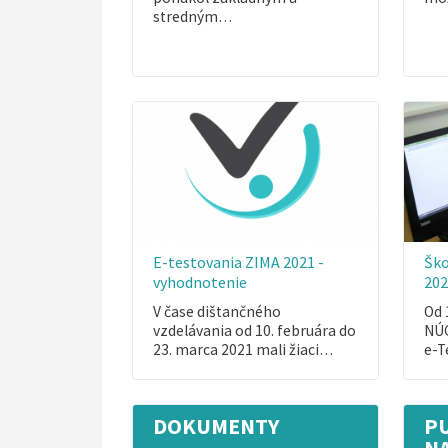
stredným…
E-testovania ZIMA 2021 -
Ško
vyhodnotenie
20
V čase dištančného
Od 
vzdelávania od 10. februára do
NÚC
23. marca 2021 mali žiaci…
e-T
DOKUMENTY
P
N