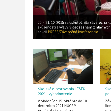
20. - 21. 10. 2015 sa uskutočnila Záverečná
skúsenosti a výzvy. Videozáznam z hlavných 
sekcii
PRESS/Záverečná konferencia.
Školské e-testovania JESEŇ
Ško
2021 - vyhodnotenie
pol
V období od 15. októbra do 10.
Zák
decembra 2021 NÚCEM
lic
ponúkol základným a
môž