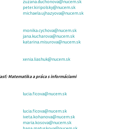
zuzana.duchonova@nucem.sk
peter.kiripolsky@nucem.sk
michaela.ujhazyova@nucem.sk
monika.cychova@nucem.sk
jana.kucharova@nucem.sk
katarina.misurova@nucem.sk
xenia.liashuk@nucem.sk
asť: Matematika a práca s informáciami
lucia.ficova@nucem.sk
lucia.ficova@nucem.sk
iveta.kohanova@nucem.sk
maria.kosova@nucem.sk
hana.matuskova@nucem.sk