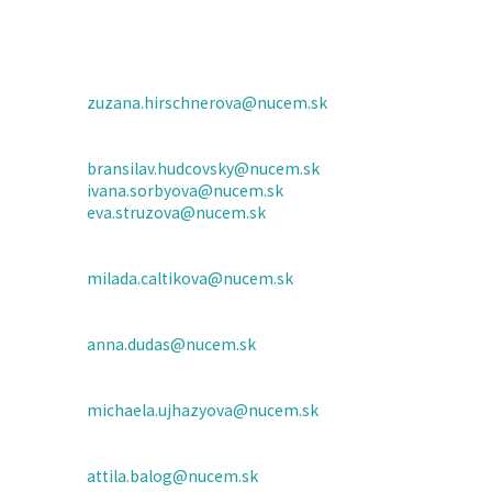
zuzana.hirschnerova@nucem.sk
bransilav.hudcovsky@nucem.sk
ivana.sorbyova@nucem.sk
eva.struzova@nucem.sk
milada.caltikova@nucem.sk
anna.dudas@nucem.sk
michaela.ujhazyova@nucem.sk
attila.balog@nucem.sk