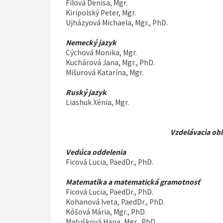
Filová Denisa, Mgr.
Kiripolský Peter, Mgr.
Ujházyová Michaela, Mgr., PhD.
Nemecký jazyk
Cýchová Monika, Mgr.
Kuchárová Jana, Mgr., PhD.
Mišurová Katarína, Mgr.
Ruský jazyk
Liashuk Xénia, Mgr.
Vzdelávacia obl
Vedúca oddelenia
Ficová Lucia, PaedDr., PhD.
Matematika a matematická gramotnosť
Ficová Lucia, PaedDr., PhD.
Kohanová Iveta, PaedDr., PhD.
Kóšová Mária, Mgr., PhD.
Matušková Hana, Mgr., PhD.