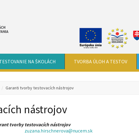
TESTOVANIE NA ŠKOLÁCH
TVORBA ÚLOH A TESTOV
Garanti tvorby testovacích nástrojov
acích nástrojov
rant tvorby testovacích nástrojov
zuzana.hirschnerova@nucem.sk