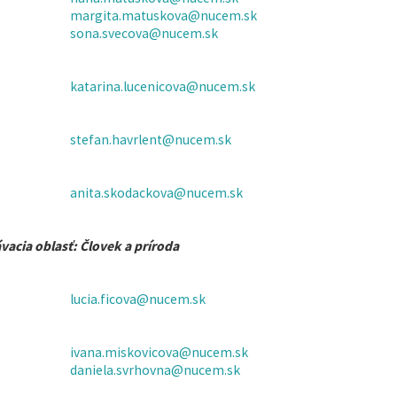
margita.matuskova@nucem.sk
sona.svecova@nucem.sk
katarina.lucenicova@nucem.sk
stefan.havrlent@nucem.sk
anita.skodackova@nucem.sk
vacia oblasť: Človek a príroda
lucia.ficova@nucem.sk
ivana.miskovicova@nucem.sk
daniela.svrhovna@nucem.sk