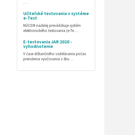
…
Učiteľské testovania v systéme
e-Test
NÚCEM naďalej prevádzkuje systém
elektronického testovania (e-Te…
E-testovania JAR 2020 -
vyhodnotenie
V čase dištančného vzdelávania počas
prerušenia vyučovania v ško…