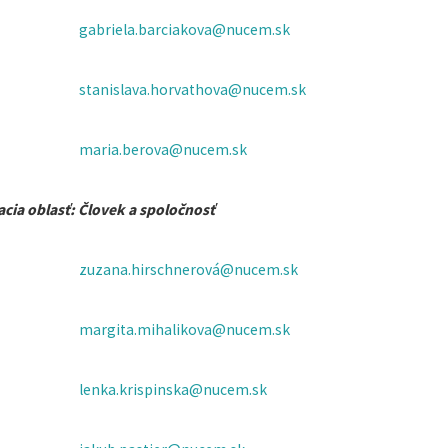
gabriela.barciakova@nucem.sk
stanislava.horvathova@nucem.sk
maria.berova@nucem.sk
cia oblasť: Človek a spoločnosť
zuzana.hirschnerová@nucem.sk
margita.mihalikova@nucem.sk
lenka.krispinska@nucem.sk