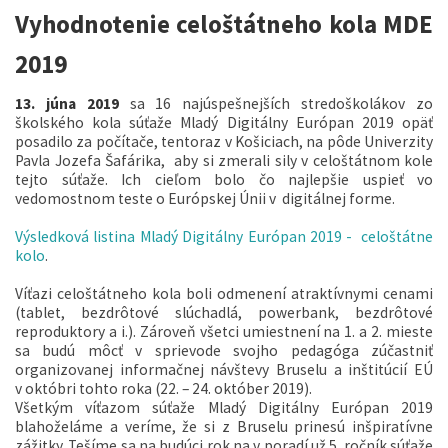
Vyhodnotenie celoštátneho kola MDE
2019
13. júna 2019
sa 16 najúspešnejších stredoškolákov zo
školského kola súťaže Mladý Digitálny Európan 2019 opäť
posadilo za počítače, tentoraz v Košiciach, na pôde Univerzity
Pavla Jozefa Šafárika, aby si zmerali sily v celoštátnom kole
tejto súťaže. Ich cieľom bolo čo najlepšie uspieť vo
vedomostnom teste o Európskej Únii v digitálnej forme.
Výsledková listina Mladý Digitálny Európan 2019 - celoštátne
kolo
.
Víťazi celoštátneho kola boli odmenení atraktívnymi cenami
(tablet, bezdrôtové slúchadlá, powerbank, bezdrôtové
reproduktory a i.). Zároveň všetci umiestnení na 1. a 2. mieste
sa budú môcť v sprievode svojho pedagóga zúčastniť
organizovanej informačnej návštevy Bruselu a inštitúcií EÚ
v októbri tohto roka (22. – 24. október 2019).
Všetkým víťazom súťaže Mladý Digitálny Európan 2019
blahoželáme a veríme, že si z Bruselu prinesú inšpiratívne
zážitky. Tešíme sa na budúci rok na v poradí už 5. ročník súťaže