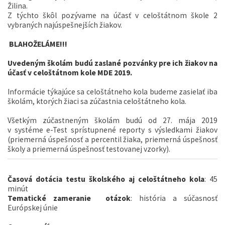
Žilina.
Z týchto škôl pozývame na účasť v celoštátnom škole 2
vybraných najúspešnejších žiakov.
BLAHOŽELÁME!!!
Uvedeným školám budú zaslané pozvánky pre ich žiakov na
účasť v celoštátnom kole MDE 2019.
Informácie týkajúce sa celoštátneho kola budeme zasielať iba
školám, ktorých žiaci sa zúčastnia celoštátneho kola.
Všetkým zúčastneným školám budú od 27. mája 2019
v systéme e-Test sprístupnené reporty s výsledkami žiakov
(priemerná úspešnosť a percentil žiaka, priemerná úspešnosť
školy a priemerná úspešnosť testovanej vzorky).
Časová dotácia testu školského aj celoštátneho kola
: 45
minút
Tematické zameranie otázok
: história a súčasnosť
Európskej únie