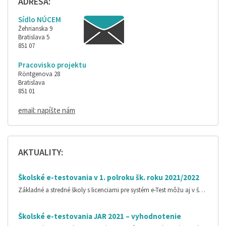
ADRESA:
Sídlo NÚCEM
Žehrianska 9
Bratislava 5
851 07
Pracovisko projektu
Röntgenova 28
Bratislava
851 01
email: napíšte nám
AKTUALITY:
Školské e-testovania v 1. polroku šk. roku 2021/2022
Základné a stredné školy s licenciami pre systém e-Test môžu aj v š…
Školské e-testovania JAR 2021 – vyhodnotenie