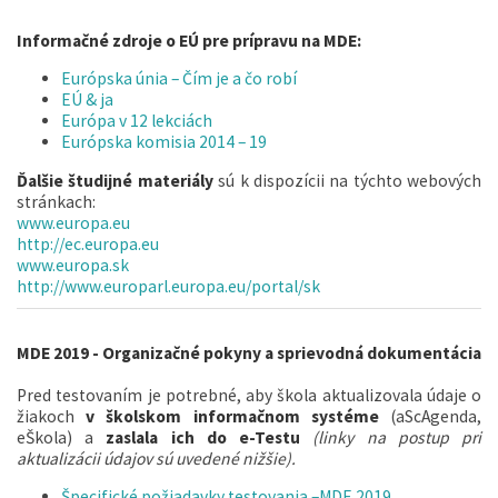
Informačné zdroje o EÚ pre prípravu na MDE:
Európska únia – Čím je a čo robí
EÚ & ja
Európa v 12 lekciách
Európska komisia 2014 – 19
Ďalšie študijné materiály
sú k dispozícii na týchto webových
stránkach:
www.europa.eu
http://ec.europa.eu
www.europa.sk
http://www.europarl.europa.eu/portal/sk
MDE 2019 - Organizačné pokyny a sprievodná dokumentácia
Pred testovaním je potrebné, aby škola aktualizovala údaje o
žiakoch
v školskom informačnom systéme
(aScAgenda,
eŠkola) a
zaslala ich do e-Testu
(linky na postup pri
aktualizácii údajov sú uvedené nižšie).
Špecifické požiadavky testovania –MDE 2019