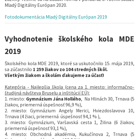
Mladý Digitálny Európan 2020.
Fotodokumentácia Mladý Digitálny Európan 2019
Vyhodnotenie školského kola MDE
2019
Školského kola MDE 2019, ktoré sa uskutočnilo 15. mája 2019,
sa zúčastnilo
1 259 žiakov zo 104 stredných škôl
.
Všetkým žiakom a školám ďakujeme za účasť!
Kategória - Najlepšia škola (cena za 1. miesto: informačno-
študijná návšteva Bruselu a inštitúcií EÚ):
1. miesto:
Gymnázium Jána Hollého
, Na Hlinách 30, Trnava (5
žiakov, priemerná úspešnosť 96,9 %),
2. miesto: Gymnázium Angely Merici, Hviezdoslavova 10,
Trnava (4 žiaci, priemerná úspešnosť 94,1 % ),
3. miesto: Gymnázium, Varšavská cesta 1, Žilina (6 žiakov,
priemerná úspešnosť 93,1 %),
4. miesto: Obchodná akadémia, Kukučínova 2, Trnava (5