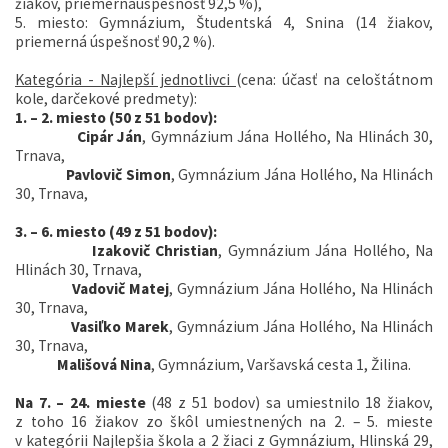
žiakov, priemernáúspešnosť 92,5 %),
5. miesto: Gymnázium, Študentská 4, Snina (14 žiakov,
priemerná úspešnosť 90,2 %).
Kategória - Najlepší jednotlivci
(cena: účasť na celoštátnom
kole, darčekové predmety):
1. – 2. miesto (50 z 51 bodov):
Cipár Ján
, Gymnázium Jána Hollého, Na Hlinách 30,
Trnava,
Pavlovič Simon
, Gymnázium Jána Hollého, Na Hlinách
30, Trnava,
3. – 6. miesto (49 z 51 bodov):
Izakovič Christian
, Gymnázium Jána Hollého, Na
Hlinách 30, Trnava,
Vadovič Matej
, Gymnázium Jána Hollého, Na Hlinách
30, Trnava,
Vasiľko Marek
, Gymnázium Jána Hollého, Na Hlinách
30, Trnava,
Mališová Nina
, Gymnázium, Varšavská cesta 1, Žilina.
Na 7. – 24. mieste
(48 z 51 bodov) sa umiestnilo 18 žiakov,
z toho 16 žiakov zo škôl umiestnených na 2. – 5. mieste
v kategórii Najlepšia škola a 2 žiaci z Gymnázium, Hlinská 29,