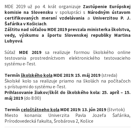
MDE 2019 už po 4. krát organizuje
Zastúpenie Európskej
komisie na Slovensku
v spolupráci s
Národným ústavom
certifikovaných meraní vzdelávania
a
Univerzitou P. J.
Šafárika v Košiciach
.
Záštitu nad súťažou MDE 2019 prevzala ministerka školstva,
vedy, výskumu a športu Slovenskej republiky Martina
Lubyová
.
Súťaž
MDE 2019
sa realizuje formou školského online
testovania prostredníctvom elektronického testovacieho
systému e-Test.
Termín
školského kola
MDE 2019: 15. máj 2019
(streda)
Školské kolo sa realizuje priamo na školách na počítačoch
s prístupmi do systému e-Test.
Prihlasovanie žiakov/škôl do školského kola: 25. apríl – 15.
máj 2019
(do 8:00)
Termín
celoštátneho kola
MDE 2019: 13. jún 2019
(štvrtok)
Miesto konania: Univerzita Pavla Jozefa Šafárika,
Prírodovedecká fakulta, Šrobárova 2, Košice