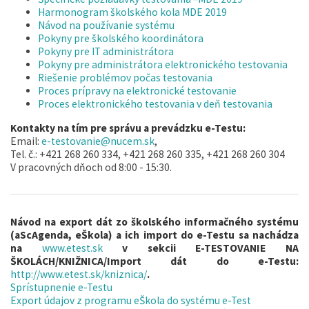
Harmonogram školského kola MDE 2019
Návod na používanie systému
Pokyny pre školského koordinátora
Pokyny pre IT administrátora
Pokyny pre administrátora elektronického testovania
Riešenie problémov počas testovania
Proces prípravy na elektronické testovanie
Proces elektronického testovania v deň testovania
Kontakty na tím pre správu a prevádzku e-Testu:
Email:
e-testovanie@nucem.sk
,
Tel. č.: +421 268 260 334, +421 268 260 335, +421 268 260 304
V pracovných dňoch od 8:00 - 15:30.
Návod na export dát zo školského informačného systému
(aScAgenda, eŠkola) a ich import do e-Testu sa nachádza
na
www.etest.sk
v sekcii E-TESTOVANIE NA
ŠKOLÁCH/KNIŽNICA/Import dát do e-Testu:
http://www.etest.sk/kniznica/
.
Sprístupnenie e-Testu
Export údajov z programu eŠkola do systému e-Test