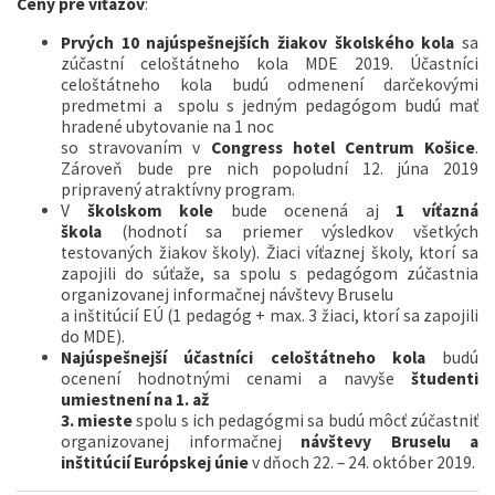
Ceny pre víťazov
:
Prvých 10 najúspešnejších žiakov
školského kola
sa
zúčastní celoštátneho kola MDE 2019. Účastníci
celoštátneho kola budú odmenení darčekovými
predmetmi a spolu s jedným pedagógom budú mať
hradené ubytovanie na 1 noc
so stravovaním v
Congress hotel Centrum Košice
.
Zároveň bude pre nich popoludní 12. júna 2019
pripravený atraktívny program.
V
školskom kole
bude ocenená aj
1 víťazná
škola
(hodnotí sa priemer výsledkov všetkých
testovaných žiakov školy). Žiaci víťaznej školy, ktorí sa
zapojili do súťaže, sa spolu s pedagógom zúčastnia
organizovanej informačnej návštevy Bruselu
a inštitúcií EÚ (1 pedagóg + max. 3 žiaci, ktorí sa zapojili
do MDE).
Najúspešnejší účastníci
celoštátneho kola
budú
ocenení hodnotnými cenami a navyše
študenti
umiestnení na 1. až
3. mieste
spolu s ich pedagógmi sa budú môcť zúčastniť
organizovanej informačnej
návštevy Bruselu a
inštitúcií Európskej únie
v dňoch 22. – 24. október 2019.