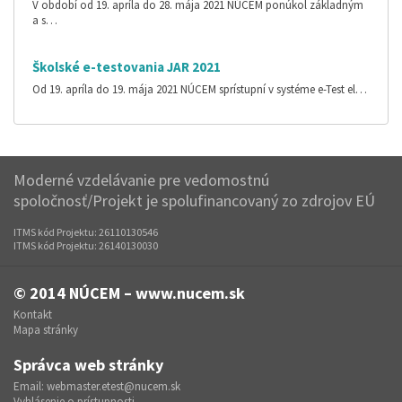
V období od 19. apríla do 28. mája 2021 NÚCEM ponúkol základným
a s…
Školské e-testovania JAR 2021
Od 19. apríla do 19. mája 2021 NÚCEM sprístupní v systéme e-Test el…
Moderné vzdelávanie pre vedomostnú
spoločnosť/Projekt je spolufinancovaný zo zdrojov EÚ
ITMS kód Projektu: 26110130546
ITMS kód Projektu: 26140130030
© 2014
NÚCEM – www.nucem.sk
Kontakt
Mapa stránky
Správca web stránky
Email:
webmaster.etest@nucem.sk
Vyhlásenie o prístupnosti