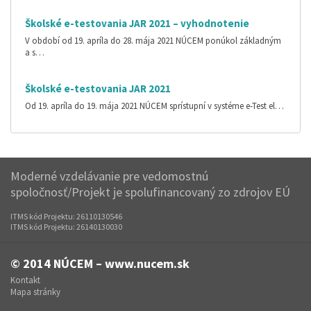
Školské e-testovania JAR 2021 – vyhodnotenie
V období od 19. apríla do 28. mája 2021 NÚCEM ponúkol základným
a s…
Školské e-testovania JAR 2021
Od 19. apríla do 19. mája 2021 NÚCEM sprístupní v systéme e-Test el…
Moderné vzdelávanie pre vedomostnú
spoločnosť/Projekt je spolufinancovaný zo zdrojov EÚ
ITMS kód Projektu: 26110130546
ITMS kód Projektu: 26140130030
© 2014
NÚCEM – www.nucem.sk
Kontakt
Mapa stránky