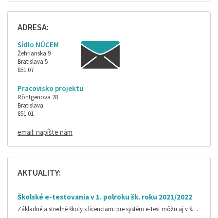
ADRESA:
Sídlo NÚCEM
Žehrianska 9
Bratislava 5
851 07
Pracovisko projektu
Röntgenova 28
Bratislava
851 01
email: napíšte nám
AKTUALITY:
Školské e-testovania v 1. polroku šk. roku 2021/2022
Základné a stredné školy s licenciami pre systém e-Test môžu aj v š…