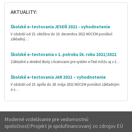
AKTUALITY:
Školské e-testovania JESEŇ 2021 - vyhodnotenie
V období od 15. októbra do 10. decembra 2021 NÚCEM ponúkol
základný…
Školské e-testovania v 1. polroku šk. roku 2021/2022
Základné a stredné školy s licenciami pre systém e-Test môžu aj v š…
Školské e-testovania JAR 2021 – vyhodnotenie
V období od 19. apríla do 28. mája 2021 NÚCEM ponúkol základným
a s…
Moderné vzdelávanie pre vedomostnú
spoločnosť/Projekt je spolufinancovaný zo zdrojov EÚ