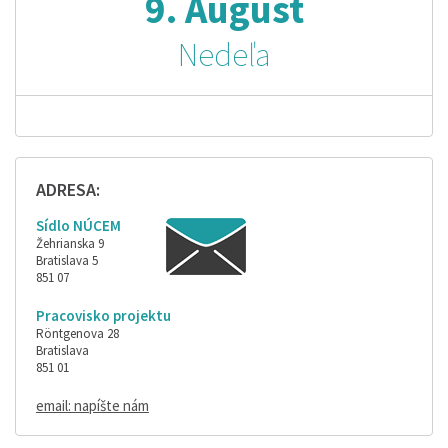
9. August
Nedeľa
ADRESA:
Sídlo NÚCEM
Žehrianska 9
Bratislava 5
851 07
Pracovisko projektu
Röntgenova 28
Bratislava
851 01
email: napíšte nám