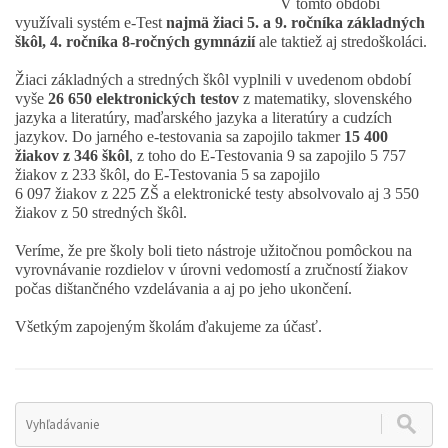
V tomto období
využívali systém e-Test
najmä žiaci 5. a 9. ročníka základných
škôl, 4. ročníka
8-ročných gymnázií
ale taktiež aj stredoškoláci.
Žiaci základných a stredných škôl vyplnili v uvedenom období
vyše
26 650 elektronických testov
z matematiky, slovenského
jazyka a literatúry, maďarského jazyka a literatúry a cudzích
jazykov. Do jarného e-testovania sa zapojilo takmer
15 400
žiakov z 346 škôl
, z toho do E-Testovania 9 sa zapojilo 5 757
žiakov z 233 škôl, do E-Testovania 5 sa zapojilo
6 097 žiakov z 225 ZŠ a elektronické testy absolvovalo aj 3 550
žiakov z 50 stredných škôl.
Veríme, že pre školy boli tieto nástroje užitočnou pomôckou na
vyrovnávanie rozdielov v úrovni vedomostí a zručností žiakov
počas dištančného vzdelávania a aj po jeho ukončení.
Všetkým zapojeným školám ďakujeme za účasť.