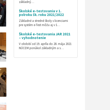
základný…
Školské e-testovania v 1.
polroku šk. roku 2021/2022
Základné a stredné školy s licenciami
pre systém e-Test môžu aj v š…
Školské e-testovania JAR 2021
– vyhodnotenie
V období od 19. apríla do 28. mája 2021
NÚCEM ponúkol základným a s…