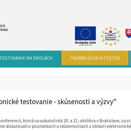
TESTOVANIE NA ŠKOLÁCH
TVORBA ÚLOH A TESTOV
nické testovanie - skúsenosti a výzvy"
onferencii, ktorá sa uskutočnila 20. a 21. októbra v Bratislave, sa st
čne diskutovali o poznatkoch a skúsenostiach z oblasti elektronick