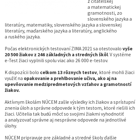
z čitateľskej
a matematickej
gramotnosti, zo
slovenského jazyka a
literatúry, matematiky, slovenského jazyka a slovenskej
literatúry, maďarského jazyka a literatúry, anglického
a ruského jazyka.
Počas elektronických testovaní ZIMA 2021 sa otestovalo
vyše
20 500 žiakov z 246 základných a stredných škôl
. V systéme
e-Test žiaci vyplnili spolu viac ako 26 000 e-testov.
K dispozícii bolo
celkom 13 rôznych testov
, ktoré mohli žiaci
využiť na
opakovanie a prehlbovanie učiva, ako aj na
upevňovanie medzipredmetových vzťahov a gramotností
žiakov.
Aktívnym školám NÚCEM zašle výsledky ich žiakov a sprístupní
znenia úloh a správne odpovede k tým testom, ktoré riešili ich
žiaci. Učitelia tak budú môcť so svojimi žiakmi vyhodnotiť
a analyzovať správne aj nesprávne odpovede na jednotlivé
úlohy.
NÚCEM pripravuje pre základné a stredné školy ďalšie