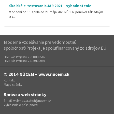
Školské e-testovania JAR 2021 – vyhodnotenie
V období od 19. apríla do 28. mája 2021 NÚCEM ponúkol základným
a s…
Moderné vzdelávanie pre vedomostnú
spoločnosť/Projekt je spolufinancovaný zo zdrojov EÚ
ITMS kód Projektu: 26110130546
ITMS kód Projektu: 26140130030
© 2014
NÚCEM – www.nucem.sk
Kontakt
Mapa stránky
Správca web stránky
Email:
webmaster.etest@nucem.sk
Vyhlásenie o prístupnosti