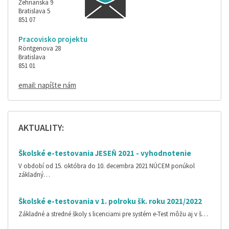
Žehrianska 9
Bratislava 5
851 07
Pracovisko projektu
Röntgenova 28
Bratislava
851 01
email: napíšte nám
AKTUALITY:
Školské e-testovania JESEŇ 2021 - vyhodnotenie
V období od 15. októbra do 10. decembra 2021 NÚCEM ponúkol
základný…
Školské e-testovania v 1. polroku šk. roku 2021/2022
Základné a stredné školy s licenciami pre systém e-Test môžu aj v š…