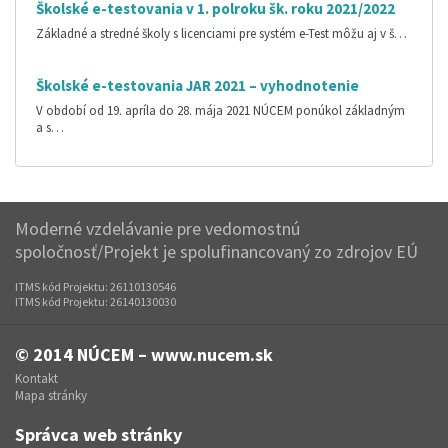
Školské e-testovania v 1. polroku šk. roku 2021/2022
Základné a stredné školy s licenciami pre systém e-Test môžu aj v š…
Školské e-testovania JAR 2021 – vyhodnotenie
V období od 19. apríla do 28. mája 2021 NÚCEM ponúkol základným
a s…
Moderné vzdelávanie pre vedomostnú
spoločnosť/Projekt je spolufinancovaný zo zdrojov EÚ
ITMS kód Projektu: 26110130546
ITMS kód Projektu: 26140130030
© 2014
NÚCEM – www.nucem.sk
Kontakt
Mapa stránky
Správca web stránky