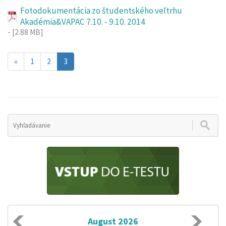
Fotodokumentácia zo študentského veľtrhu
Akadémia&VAPAC 7.10. - 9.10. 2014
- [2.88 MB]
Aktuálna
«
1
2
3
stránka
3
August 2026