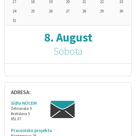
17
18
19
20
21
22
23
24
25
26
27
28
29
30
31
8. August
Sobota
ADRESA:
Sídlo NÚCEM
Žehrianska 9
Bratislava 5
851 07
Pracovisko projektu
Röntgenova 28