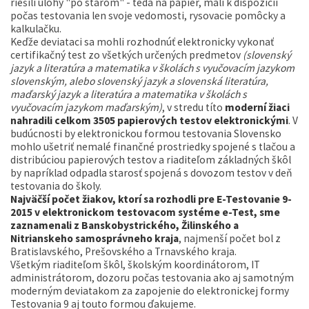
riešili úlohy "po starom" - teda na papier, mali k dispozícii
počas testovania len svoje vedomosti, rysovacie pomôcky a
kalkulačku.
Keďže deviataci sa mohli rozhodnúť elektronicky vykonať
certifikačný test zo všetkých určených predmetov
(slovenský
jazyk a literatúra a matematika v školách s vyučovacím jazykom
slovenským, alebo slovenský jazyk a slovenská literatúra,
maďarský jazyk a literatúra a matematika v školách s
vyučovacím jazykom maďarským)
, v stredu títo
moderní žiaci
nahradili celkom 3505 papierových testov elektronickými
. V
budúcnosti by elektronickou formou testovania Slovensko
mohlo ušetriť nemalé finančné prostriedky spojené s tlačou a
distribúciou papierových testov a riaditeľom základných škôl
by napríklad odpadla starosť spojená s dovozom testov v deň
testovania do školy.
Najväčší počet žiakov, ktorí sa rozhodli pre E-Testovanie 9-
2015 v elektronickom testovacom systéme e-Test, sme
zaznamenali z Banskobystrického, Žilinského a
Nitrianskeho samosprávneho kraja
, najmenší počet bol z
Bratislavského, Prešovského a Trnavského kraja.
Všetkým riaditeľom škôl, školským koordinátorom, IT
administrátorom, dozoru počas testovania ako aj samotným
moderným deviatakom za zapojenie do elektronickej formy
Testovania 9 aj touto formou ďakujeme.