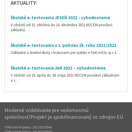
AKTUALITY:
Školské e-testovania JESEŇ 2021 - vyhodnotenie
V období od 15. októbra do 10. decembra 2021 NÚCEM ponúkol
základný…
Školské e-testovania v 1. polroku šk. roku 2021/2022
Základné a stredné školy s licenciami pre systém e-Test môžu aj v š…
Školské e-testovania JAR 2021 – vyhodnotenie
V období od 19. apríla do 28. mája 2021 NÚCEM ponúkol základným
a s…
Moderné vzdelávanie pre vedomostnú
spoločnosť/Projekt je spolufinancovaný zo zdrojov EÚ
ITMS kód Projektu: 26110130546
ITMS kód Projektu: 26140130030