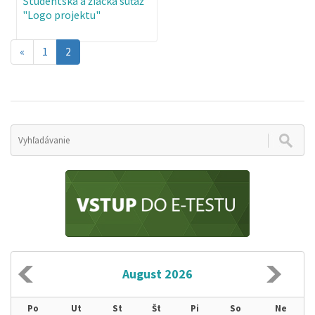
Študentská a žiacka súťaž
"Logo projektu"
Aktuálna
«
1
2
stránka
2
August 2026
Po
Ut
St
Št
Pi
So
Ne