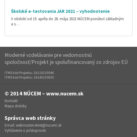
Školské e-testovania JAR 2021 – vyhodnotenie
V období od 19. apríla do 28. mája 2021 NÚCEM ponúkol základným
a s…
Moderné vzdelávanie pre vedomostnú
spoločnosť/Projekt je spolufinancovaný zo zdrojov EÚ
ITMS kód Projektu: 26110130546
ITMS kód Projektu: 26140130030
© 2014
NÚCEM – www.nucem.sk
Kontakt
Mapa stránky
Správca web stránky
Email:
webmaster.etest@nucem.sk
Vyhlásenie o prístupnosti