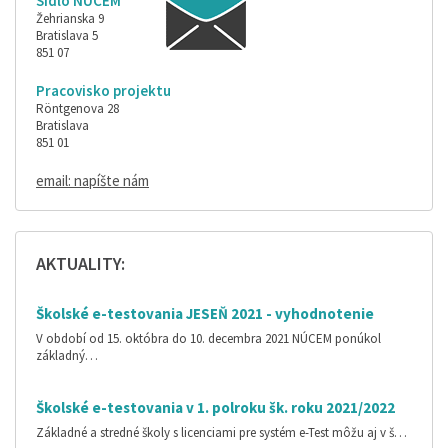
Sídlo NÚCEM
Žehrianska 9
Bratislava 5
851 07
Pracovisko projektu
Röntgenova 28
Bratislava
851 01
email: napíšte nám
AKTUALITY:
Školské e-testovania JESEŇ 2021 - vyhodnotenie
V období od 15. októbra do 10. decembra 2021 NÚCEM ponúkol
základný…
Školské e-testovania v 1. polroku šk. roku 2021/2022
Základné a stredné školy s licenciami pre systém e-Test môžu aj v š…