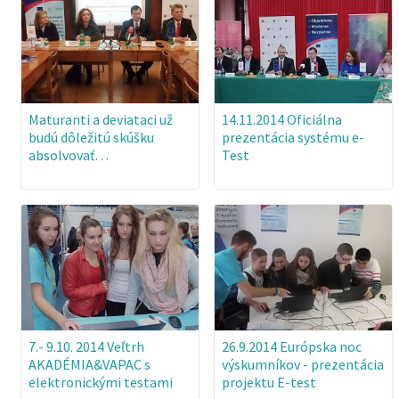
Maturanti a deviataci už
14.11.2014 Oficiálna
budú dôležitú skúšku
prezentácia systému e-
absolvovať…
Test
7.- 9.10. 2014 Veľtrh
26.9.2014 Európska noc
AKADÉMIA&VAPAC s
výskumníkov - prezentácia
elektronickými testami
projektu E-test