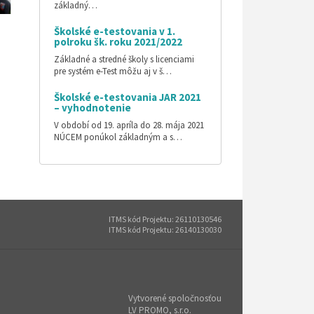
základný…
Školské e-testovania v 1.
polroku šk. roku 2021/2022
Základné a stredné školy s licenciami
pre systém e-Test môžu aj v š…
Školské e-testovania JAR 2021
– vyhodnotenie
V období od 19. apríla do 28. mája 2021
NÚCEM ponúkol základným a s…
ITMS kód Projektu: 26110130546
ITMS kód Projektu: 26140130030
Vytvorené spoločnosťou
LV PROMO, s.r.o.