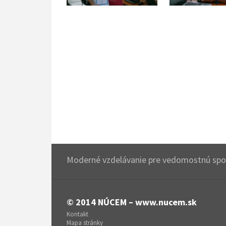
Moderné vzdelávanie pre vedomostnú spol
© 2014
NÚCEM – www.nucem.sk
Kontakt
Mapa stránky