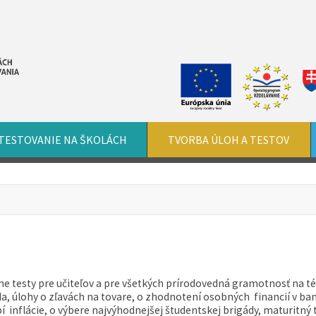
TESTOVANIE NA ŠKOLÁCH
TVORBA ÚLOH A TESTOV
ne testy pre učiteľov a pre všetkých prírodovedná gramotnosť na 
a, úlohy o zľavách na tovare, o zhodnotení osobných financií v ba
í inflácie, o výbere najvýhodnejšej študentskej brigády, maturitný 