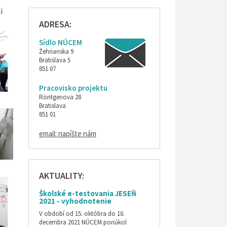
i
ADRESA:
Sídlo NÚCEM
Žehrianska 9
Bratislava 5
851 07
Pracovisko projektu
Röntgenova 28
Bratislava
851 01
email: napíšte nám
AKTUALITY:
Školské e-testovania JESEŇ
2021 - vyhodnotenie
V období od 15. októbra do 10.
decembra 2021 NÚCEM ponúkol