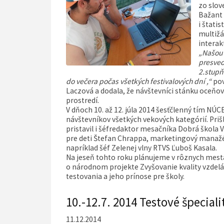
zo slov
Bažant
i štati
multižá
interak
„Našou 
presvedč
2.stupň
do večera počas všetkých festivalových dní ,“
pov
Laczová a dodala, že návštevníci stánku oceňo
prostredí.
V dňoch 10. až 12. júla 2014 šesťčlenný tím N
návštevníkov všetkých vekových kategórií. Prišl
pristavil i šéfredaktor mesačníka Dobrá škola 
pre deti Štefan Chrappa, marketingový manažér
napríklad šéf Zelenej vlny RTVS Ľuboš Kasala.
Na jeseň tohto roku plánujeme v rôznych mestá
o národnom projekte Zvyšovanie kvality vzdelá
testovania a jeho prínose pre školy.
10.-12.7. 2014 Testové špecial
11.12.2014