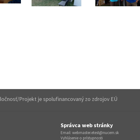
očnosť/Projekt je spolufinancovaný zo zdrojov EÚ
Správca web stránky
Email:
webmaster.etest@nucem.sk
Vyhlásenie o prístupnosti