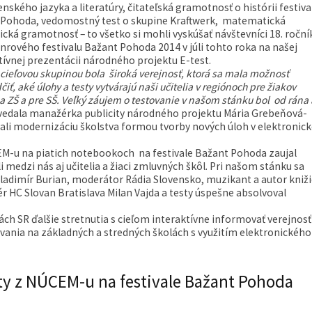
enského jazyka a literatúry, čitateľská gramotnosť o histórii festiva
 Pohoda, vedomostný test o skupine Kraftwerk, matematická
stická gramotnosť – to všetko si mohli vyskúšať návštevníci 18. roční
nrového festivalu Bažant Pohoda 2014 v júli tohto roka na našej
tívnej prezentácii národného projektu E-test.
cieľovou skupinou bola široká verejnosť, ktorá sa mala možnosť
iť, aké úlohy a testy vytvárajú naši učitelia v regiónoch pre žiakov
a ZŠ a pre SŠ. Veľký záujem o testovanie v našom stánku bol od rána 
edala manažérka publicity národného projektu Mária Grebeňová-
vali modernizáciu školstva formou tvorby nových úloh v elektroni
ÚCEM-u na piatich notebookoch na festivale Bažant Pohoda zaujal
i medzi nás aj učitelia a žiaci zmluvných škôl. Pri našom stánku sa
Vladimír Burian, moderátor Rádia Slovensko, muzikant a autor kniž
 HC Slovan Bratislava Milan Vajda a testy úspešne absolvoval
ch SR ďalšie stretnutia s cieľom interaktívne informovať verejnos
vania na základných a stredných školách s využitím elektronického
ity z NÚCEM-u na festivale Bažant Pohoda