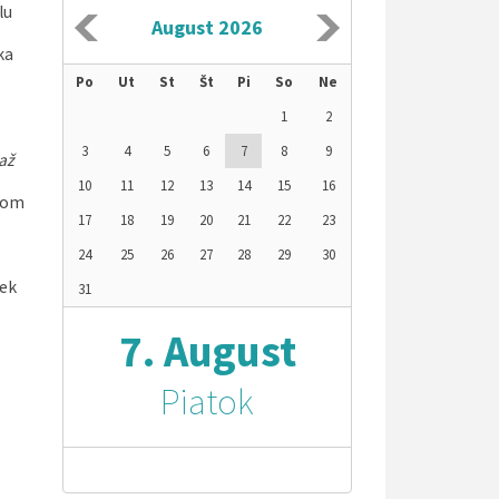
lu
August 2026
ka
Po
Ut
St
Št
Pi
So
Ne
1
2
3
4
5
6
7
8
9
až
10
11
12
13
14
15
16
ckom
17
18
19
20
21
22
23
24
25
26
27
28
29
30
iek
31
7. August
ť
Piatok