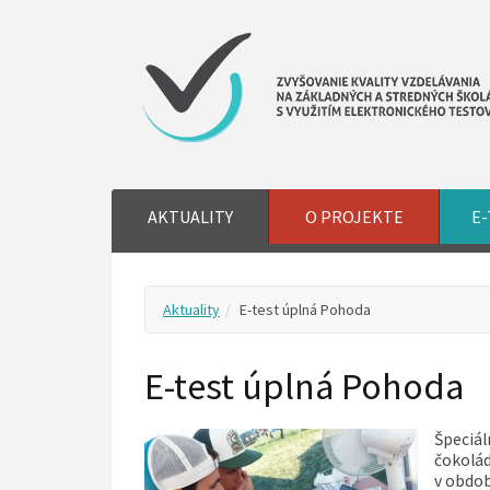
AKTUALITY
O PROJEKTE
E-
Aktuality
E-test úplná Pohoda
E-test úplná Pohoda
Špeciál
čokolád
v obdob