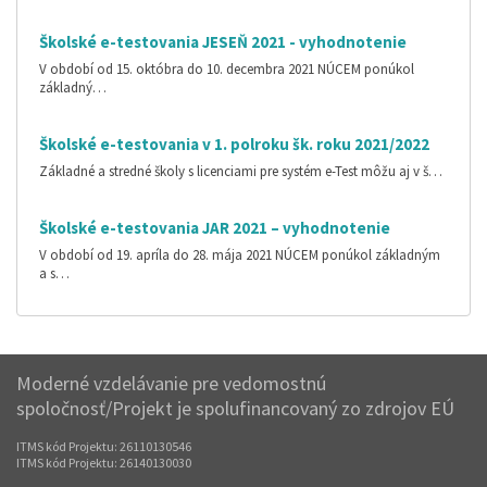
Školské e-testovania JESEŇ 2021 - vyhodnotenie
V období od 15. októbra do 10. decembra 2021 NÚCEM ponúkol
základný…
Školské e-testovania v 1. polroku šk. roku 2021/2022
Základné a stredné školy s licenciami pre systém e-Test môžu aj v š…
Školské e-testovania JAR 2021 – vyhodnotenie
V období od 19. apríla do 28. mája 2021 NÚCEM ponúkol základným
a s…
Moderné vzdelávanie pre vedomostnú
spoločnosť/Projekt je spolufinancovaný zo zdrojov EÚ
ITMS kód Projektu: 26110130546
ITMS kód Projektu: 26140130030