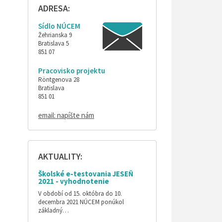
ADRESA:
Sídlo NÚCEM
Žehrianska 9
Bratislava 5
851 07
Pracovisko projektu
Röntgenova 28
Bratislava
851 01
email: napíšte nám
AKTUALITY:
Školské e-testovania JESEŇ
2021 - vyhodnotenie
V období od 15. októbra do 10.
decembra 2021 NÚCEM ponúkol
základný…