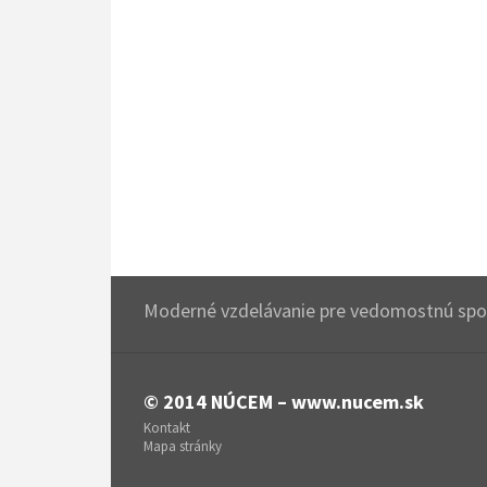
Moderné vzdelávanie pre vedomostnú spol
© 2014
NÚCEM – www.nucem.sk
Kontakt
Mapa stránky