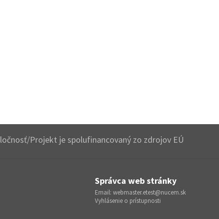
očnosť/Projekt je spolufinancovaný zo zdrojov EÚ
Správca web stránky
Email:
webmaster.etest@nucem.sk
Vyhlásenie o prístupnosti