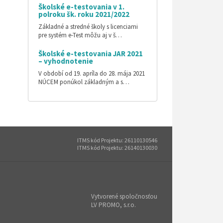
Školské e-testovania v 1.
polroku šk. roku 2021/2022
Základné a stredné školy s licenciami
pre systém e-Test môžu aj v š…
Školské e-testovania JAR 2021
– vyhodnotenie
V období od 19. apríla do 28. mája 2021
NÚCEM ponúkol základným a s…
ITMS kód Projektu: 26110130546
ITMS kód Projektu: 26140130030
Vytvorené spoločnosťou
LV PROMO, s.r.o.