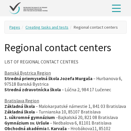
Pages
Creating tasks and tests
Regional contact centers
Regional contact centers
LIST OF REGIONAL CONTACT CENTRES
Banská Bystrica Region
Stredná priemyselná škola Jozefa Murgaša
– Hurbanova 6,
97518 Banská Bystrica
Stredná zdravotnícka
škola
– Lúčna 2, 984 17 Lučenec
Bratislava Region
Základná škola
– Malokarpatské námestie 1, 841 03 Bratislava
Základná škola
– Turnianska 10, 85107 Bratislava
1. súkromné
gymnázium
–Bajkalská 20, 821 08 Bratislava
Gymnázium
sv. Uršule
– Nedbalova 6, 81101 Bratislava
Obchodná akadémia
I. Karvaša
– Hrobákova11, 85102