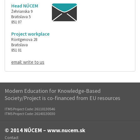
Head NÚCEM
Žehrianska 9
Bratislava 5
851 07
Project workplace
Röntgenova 28
Bratislava
851 01
email: write to us
Modern Education for Knowledge-Based
Society/Project is co-financed from EU resources
ITMS Project Code: 26110130546
ITMS Project Code: 26140130030
© 2014
NÚCEM – www.nucem.sk
Contact