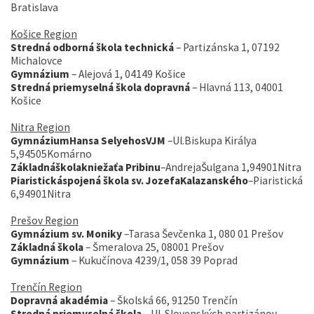
Bratislava
Košice Region
Stredná odborná škola technická
– Partizánska 1, 07192
Michalovce
Gymnázium
– Alejová 1, 04149 Košice
Stredná priemyselná škola dopravná
– Hlavná 113, 04001
Košice
Nitra Region
Gymnázium
Hansa SelyehosVJM
–Ul.Biskupa Királya
5,94505Komárno
Základnáškolakniežaťa Pribinu
–AndrejaŠulgana 1,94901Nitra
Piaristická
spojená škola sv. JozefaKalazanského
–Piaristická
6,94901Nitra
Prešov Region
Gymnázium
sv. Moniky
–Tarasa Ševčenka 1, 080 01 Prešov
Základná škola
– Šmeralova 25, 08001 Prešov
Gymnázium
– Kukučínova 4239/1, 058 39 Poprad
Trenčín Region
Dopravná akadémia
– Školská 66, 91250 Trenčín
Stredná priemyselná škola
– Ul. Slovenských partizánov