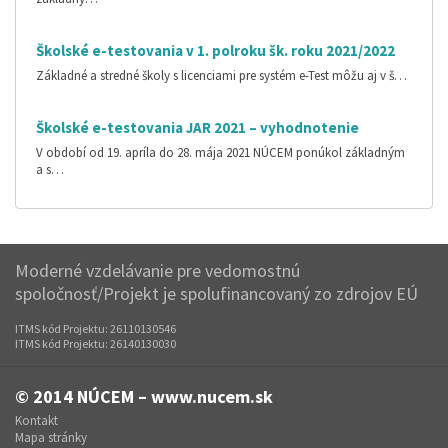
Školské e-testovania v 1. polroku šk. roku 2021/2022
Základné a stredné školy s licenciami pre systém e-Test môžu aj v š…
Školské e-testovania JAR 2021 – vyhodnotenie
V období od 19. apríla do 28. mája 2021 NÚCEM ponúkol základným
a s…
Moderné vzdelávanie pre vedomostnú
spoločnosť/Projekt je spolufinancovaný zo zdrojov EÚ
ITMS kód Projektu: 26110130546
ITMS kód Projektu: 26140130030
© 2014
NÚCEM – www.nucem.sk
Kontakt
Mapa stránky