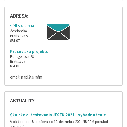
ADRESA:
Sídlo NÚCEM
Žehrianska 9
Bratislava 5
851 07
Pracovisko projektu
Röntgenova 28
Bratislava
851 01
email: napíšte nám
AKTUALITY:
Školské e-testovania JESEŇ 2021 - vyhodnotenie
V období od 15. októbra do 10. decembra 2021 NÚCEM ponúkol
základný…