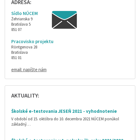
ADRESA:
Sídlo NÚCEM
Žehrianska 9
Bratislava 5
851 07
Pracovisko projektu
Röntgenova 28
Bratislava
851 01
email: napíšte nám
AKTUALITY:
Školské e-testovania JESEŇ 2021 - vyhodnotenie
V období od 15. októbra do 10. decembra 2021 NÚCEM ponúkol
základný…