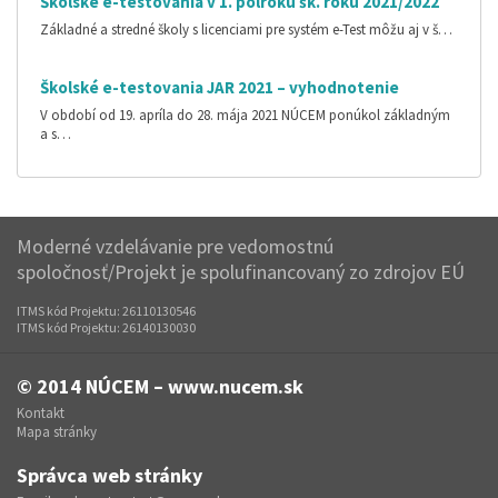
Školské e-testovania v 1. polroku šk. roku 2021/2022
Základné a stredné školy s licenciami pre systém e-Test môžu aj v š…
Školské e-testovania JAR 2021 – vyhodnotenie
V období od 19. apríla do 28. mája 2021 NÚCEM ponúkol základným
a s…
Moderné vzdelávanie pre vedomostnú
spoločnosť/Projekt je spolufinancovaný zo zdrojov EÚ
ITMS kód Projektu: 26110130546
ITMS kód Projektu: 26140130030
© 2014
NÚCEM – www.nucem.sk
Kontakt
Mapa stránky
Správca web stránky