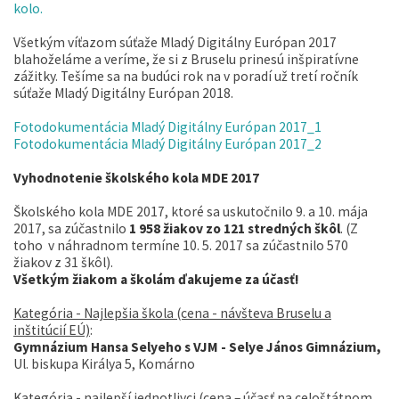
kolo.
Všetkým víťazom súťaže Mladý Digitálny Európan 2017
blahoželáme a veríme, že si z Bruselu prinesú inšpiratívne
zážitky. Tešíme sa na budúci rok na v poradí už tretí ročník
súťaže Mladý Digitálny Európan 2018.
Fotodokumentácia Mladý Digitálny Európan 2017_1
Fotodokumentácia Mladý Digitálny Európan 2017_2
Vyhodnotenie školského kola MDE 2017
Školského kola MDE 2017, ktoré sa uskutočnilo 9. a 10. mája
2017, sa zúčastnilo
1 958 žiakov zo 121 stredných škôl
. (Z
toho v náhradnom termíne 10. 5. 2017 sa zúčastnilo 570
žiakov z 31 škôl).
Všetkým žiakom a školám ďakujeme za účasť!
Kategória - Najlepšia škola (cena - návšteva Bruselu a
inštitúcií EÚ)
:
Gymnázium Hansa Selyeho s VJM - Selye János Gimnázium,
Ul. biskupa Királya 5, Komárno
Kategória - najlepší jednotlivci (cena – účasť na celoštátnom