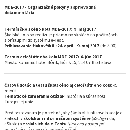
MDE-2017 - Organizačné pokyny a sprievodná
dokumentácia
Termín školského kola MDE-2017: 9. máj 2017
Školské kolo sa realizuje priamo na školách na počítačoch
s prístupmi do systému e-Test.
Prihlasovanie žiakov/škôl: 24. apríl – 9. máj 2017
(do 8:00)
Termín celoštátneho kola MDE-2017: 6. jún 2017
Miesto konania: hotel Bôrik, Bôrik 15, 814 07 Bratislava
Časová dotácia testu školského aj celoštátneho kola
: 45
minút
Tematické zameranie otázok
: história a súčasnosť
Európskej únie
Pred testovaním je potrebné, aby škola aktualizovala údaje o
žiakoch
v školskom informačnom systéme
(aScAgenda,
eŠkola) a
zaslala ich do e-Testu
(linky na postup pri
aktualizácii údajov sú uvedené nižšie).