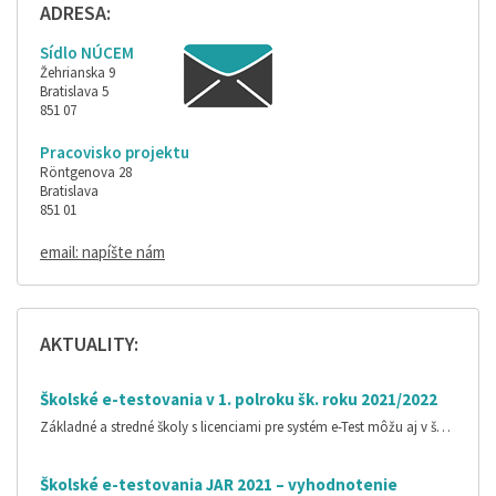
ADRESA:
Sídlo NÚCEM
Žehrianska 9
Bratislava 5
851 07
Pracovisko projektu
Röntgenova 28
Bratislava
851 01
email: napíšte nám
AKTUALITY:
Školské e-testovania v 1. polroku šk. roku 2021/2022
Základné a stredné školy s licenciami pre systém e-Test môžu aj v š…
Školské e-testovania JAR 2021 – vyhodnotenie