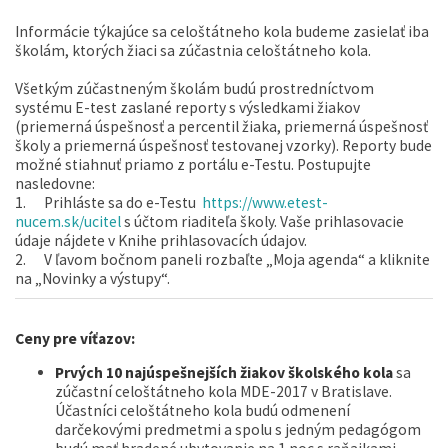
Informácie týkajúce sa celoštátneho kola budeme zasielať iba
školám, ktorých žiaci sa zúčastnia celoštátneho kola.
Všetkým zúčastneným školám budú prostredníctvom
systému E-test zaslané reporty s výsledkami žiakov
(priemerná úspešnosť a percentil žiaka, priemerná úspešnosť
školy a priemerná úspešnosť testovanej vzorky). Reporty bude
možné stiahnuť priamo z portálu e-Testu. Postupujte
nasledovne:
1. Prihláste sa do e-Testu
https://www.etest-
nucem.sk/ucitel
s účtom riaditeľa školy. Vaše prihlasovacie
údaje nájdete v Knihe prihlasovacích údajov.
2. V ľavom bočnom paneli rozbaľte „Moja agenda“ a kliknite
na „Novinky a výstupy“.
Ceny pre víťazov
:
Prvých 10 najúspešnejších žiakov
školského kola
sa
zúčastní celoštátneho kola MDE-2017 v Bratislave.
Účastníci celoštátneho kola budú odmenení
darčekovými predmetmi a spolu s jedným pedagógom