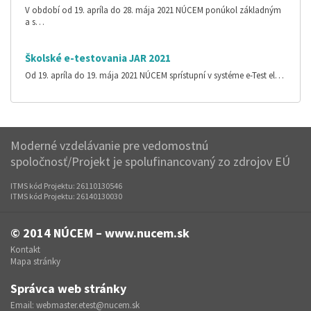
V období od 19. apríla do 28. mája 2021 NÚCEM ponúkol základným
a s…
Školské e-testovania JAR 2021
Od 19. apríla do 19. mája 2021 NÚCEM sprístupní v systéme e-Test el…
Moderné vzdelávanie pre vedomostnú
spoločnosť/Projekt je spolufinancovaný zo zdrojov EÚ
ITMS kód Projektu: 26110130546
ITMS kód Projektu: 26140130030
© 2014
NÚCEM – www.nucem.sk
Kontakt
Mapa stránky
Správca web stránky
Email:
webmaster.etest@nucem.sk