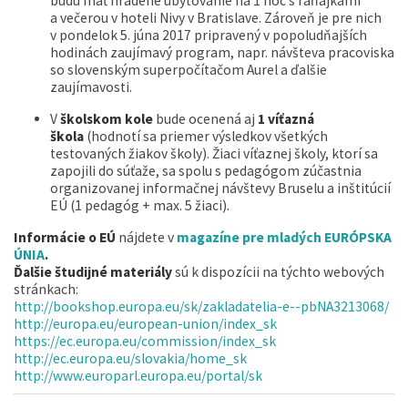
budú mať hradené ubytovanie na 1 noc s raňajkami
a večerou v hoteli Nivy v Bratislave. Zároveň je pre nich
v pondelok 5. júna 2017 pripravený v popoludňajších
hodinách zaujímavý program, napr. návšteva pracoviska
so slovenským superpočítačom Aurel a ďalšie
zaujímavosti.
V
školskom kole
bude ocenená aj
1 víťazná
škola
(hodnotí sa priemer výsledkov všetkých
testovaných žiakov školy). Žiaci víťaznej školy, ktorí sa
zapojili do súťaže, sa spolu s pedagógom zúčastnia
organizovanej informačnej návštevy Bruselu a inštitúcií
EÚ (1 pedagóg + max. 5 žiaci).
Informácie o EÚ
nájdete v
magazíne pre mladých EURÓPSKA
ÚNIA
.
Ďalšie študijné materiály
sú k dispozícii na týchto webových
stránkach:
http://bookshop.europa.eu/sk/zakladatelia-e--pbNA3213068/
http://europa.eu/european-union/index_sk
https://ec.europa.eu/commission/index_sk
http://ec.europa.eu/slovakia/home_sk
http://www.europarl.europa.eu/portal/sk