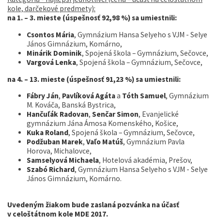
kole, darčekové predmety):
na 1. – 3. mieste (úspešnosť 92,98 %) sa umiestnili:
Csontos Mária
, Gymnázium Hansa Selyeho s VJM - Selye
János Gimnázium, Komárno,
Minárik Dominik
, Spojená škola – Gymnázium, Sečovce,
Vargová Lenka
, Spojená škola – Gymnázium, Sečovce,
na 4. – 13. mieste (úspešnosť 91,23 %) sa umiestnili:
Fábry Ján
,
Pavlíková Agáta
a
Tóth Samuel
, Gymnázium
M. Kováča, Banská Bystrica,
Hančuľák Radovan
,
Senčar Simon
, Evanjelické
gymnázium Jána Ámosa Komenského, Košice,
Kuka Roland
, Spojená škola – Gymnázium, Sečovce,
Podžuban Marek
,
Vaľo Matúš
, Gymnázium Pavla
Horova, Michalovce,
Samselyová Michaela
, Hotelová akadémia, Prešov,
Szabó Richard
, Gymnázium Hansa Selyeho s VJM - Selye
János Gimnázium, Komárno.
Uvedeným žiakom bude zaslaná pozvánka na účasť
v celoštátnom kole MDE 2017.