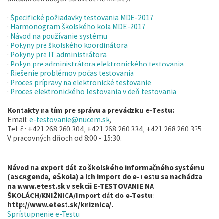
·
Špecifické požiadavky testovania MDE-2017
·
Harmonogram školského kola MDE-2017
·
Návod na používanie systému
·
Pokyny pre školského koordinátora
·
Pokyny pre IT administrátora
·
Pokyn pre administrátora elektronického testovania
·
Riešenie problémov počas testovania
·
Proces prípravy na elektronické testovanie
·
Proces elektronického testovania v deň testovania
Kontakty na tím pre správu a prevádzku e-Testu:
Email:
e-testovanie@nucem.sk
,
Tel. č.: +421 268 260 304, +421 268 260 334, +421 268 260 335
V pracovných dňoch od 8:00 - 15:30.
Návod na export dát zo školského informačného systému
(aScAgenda, eŠkola) a ich import do e-Testu sa nachádza
na
www.etest.sk
v sekcii E-TESTOVANIE NA
ŠKOLÁCH/KNIŽNICA/Import dát do e-Testu:
http://www.etest.sk/kniznica/
.
Sprístupnenie e-Testu