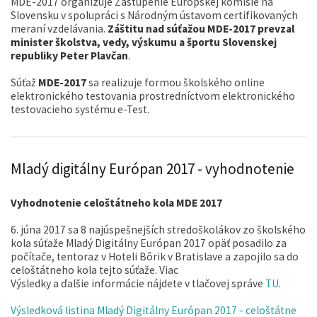
MDE-2017 organizuje Zastúpenie Európskej komisie na
Slovensku v spolupráci s Národným ústavom certifikovaných
meraní vzdelávania.
Záštitu nad súťažou MDE-2017 prevzal
minister školstva, vedy, výskumu a športu Slovenskej
republiky Peter Plavčan
.
Súťaž
MDE-2017
sa realizuje formou školského online
elektronického testovania prostredníctvom elektronického
testovacieho systému e-Test.
Mladý digitálny Európan 2017 - vyhodnotenie
Vyhodnotenie celoštátneho kola MDE 2017
6. júna 2017 sa 8 najúspešnejších stredoškolákov zo školského
kola súťaže Mladý Digitálny Európan 2017 opäť posadilo za
počítače, tentoraz v Hoteli Bôrik v Bratislave a zapojilo sa do
celoštátneho kola tejto súťaže. Viac
Výsledky a ďalšie informácie nájdete v tlačovej správe
TU
.
Výsledková listina Mladý Digitálny Európan 2017 - celoštátne