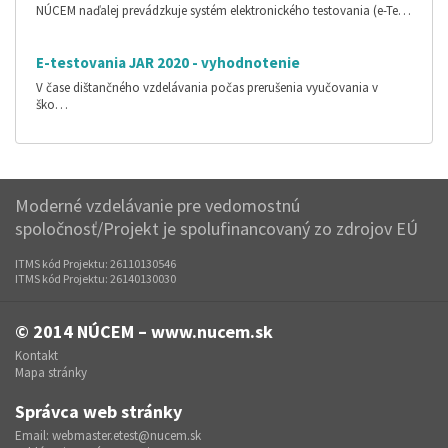
NÚCEM naďalej prevádzkuje systém elektronického testovania (e-Te…
E-testovania JAR 2020 - vyhodnotenie
V čase dištančného vzdelávania počas prerušenia vyučovania v
ško…
Moderné vzdelávanie pre vedomostnú
spoločnosť/Projekt je spolufinancovaný zo zdrojov EÚ
ITMS kód Projektu: 26110130546
ITMS kód Projektu: 26140130030
© 2014
NÚCEM – www.nucem.sk
Kontakt
Mapa stránky
Správca web stránky
Email:
webmaster.etest@nucem.sk