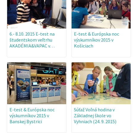
6.- 8.10. 2015 E-test na
E-test & Európska noc
študentskom veľtrhu
výskumníkov 2015 v
AKADÉMIA&VAPAC v…
Košiciach
E-test & Európska noc
Súťaž Voľná hodina v
výskumníkov 2015 v
Základnej škole vo
Banskej Bystrici
Vyhniach (24. 9. 2015)