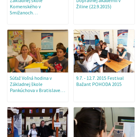
Základnej škole
Dopravnej akadémii v
Komenského v
Žiline (22.9.2015)
Smižanoch…
Súťaž Voľná hodina v
9.7. - 12.7. 2015 Festival
Základnej škole
Bažant POHODA 2015
Pankúchova v Bratislave…