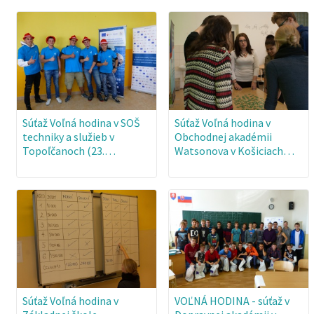
Súťaž Voľná hodina v SOŠ
Súťaž Voľná hodina v
techniky a služieb v
Obchodnej akadémii
Topoľčanoch (23.…
Watsonova v Košiciach…
Súťaž Voľná hodina v
VOĽNÁ HODINA - súťaž v