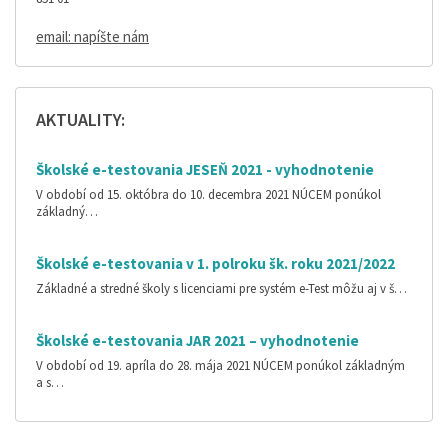
email: napíšte nám
AKTUALITY:
Školské e-testovania JESEŇ 2021 - vyhodnotenie
V období od 15. októbra do 10. decembra 2021 NÚCEM ponúkol
základný…
Školské e-testovania v 1. polroku šk. roku 2021/2022
Základné a stredné školy s licenciami pre systém e-Test môžu aj v š…
Školské e-testovania JAR 2021 – vyhodnotenie
V období od 19. apríla do 28. mája 2021 NÚCEM ponúkol základným
a s…