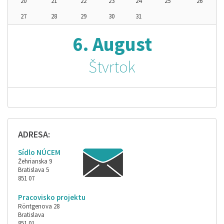
20
21
22
23
24
25
26
27
28
29
30
31
6. August
Štvrtok
ADRESA:
Sídlo NÚCEM
Žehrianska 9
Bratislava 5
851 07
Pracovisko projektu
Röntgenova 28
Bratislava
851 01