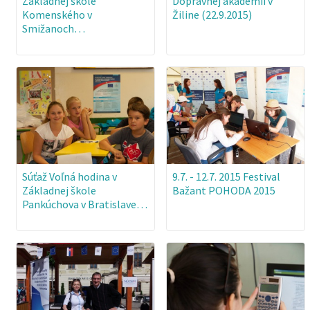
Základnej škole
Dopravnej akadémii v
Komenského v
Žiline (22.9.2015)
Smižanoch…
Súťaž Voľná hodina v
9.7. - 12.7. 2015 Festival
Základnej škole
Bažant POHODA 2015
Pankúchova v Bratislave…