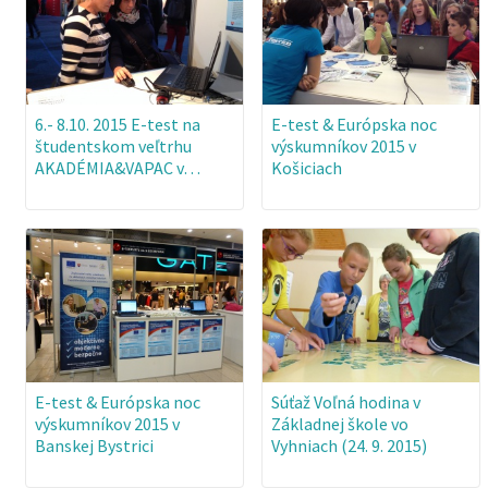
6.- 8.10. 2015 E-test na
E-test & Európska noc
študentskom veľtrhu
výskumníkov 2015 v
AKADÉMIA&VAPAC v…
Košiciach
E-test & Európska noc
Súťaž Voľná hodina v
výskumníkov 2015 v
Základnej škole vo
Banskej Bystrici
Vyhniach (24. 9. 2015)