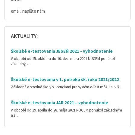
email: napíšte nám
AKTUALITY:
Školské e-testovania JESEŇ 2021 - vyhodnotenie
V období od 15. októbra do 10. decembra 2021 NÚCEM ponúkol
základný…
Školské e-testovania v 1. polroku šk. roku 2021/2022
Základné a stredné školy s licenciami pre systém e-Test môžu aj v š…
Školské e-testovania JAR 2021 – vyhodnotenie
V období od 19. apríla do 28. mája 2021 NÚCEM ponúkol základným
a s…