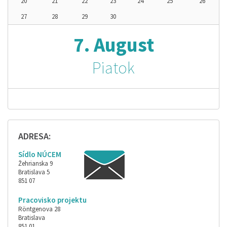
20
21
22
23
24
25
26
27
28
29
30
7. August
Piatok
ADRESA:
Sídlo NÚCEM
Žehrianska 9
Bratislava 5
851 07
Pracovisko projektu
Röntgenova 28
Bratislava
851 01