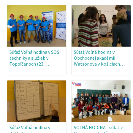
Súťaž Voľná hodina v SOŠ
Súťaž Voľná hodina v
techniky a služieb v
Obchodnej akadémii
Topoľčanoch (23.…
Watsonova v Košiciach…
Súťaž Voľná hodina v
VOĽNÁ HODINA - súťaž v