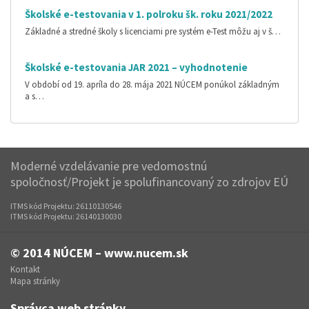
Školské e-testovania v 1. polroku šk. roku 2021/2022
Základné a stredné školy s licenciami pre systém e-Test môžu aj v š…
Školské e-testovania JAR 2021 – vyhodnotenie
V období od 19. apríla do 28. mája 2021 NÚCEM ponúkol základným
a s…
Moderné vzdelávanie pre vedomostnú
spoločnosť/Projekt je spolufinancovaný zo zdrojov EÚ
ITMS kód Projektu: 26110130546
ITMS kód Projektu: 26140130030
© 2014
NÚCEM – www.nucem.sk
Kontakt
Mapa stránky
Správca web stránky