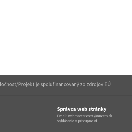
očnosť/Projekt je spolufinancovaný zo zdrojov EÚ
Správca web stránky
Email:
webmaster.etest@nucem.sk
Vyhlásenie o prístupnosti