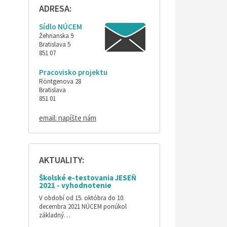
ADRESA:
Sídlo NÚCEM
Žehrianska 9
Bratislava 5
851 07
Pracovisko projektu
Röntgenova 28
Bratislava
851 01
email: napíšte nám
AKTUALITY:
Školské e-testovania JESEŇ
2021 - vyhodnotenie
V období od 15. októbra do 10.
decembra 2021 NÚCEM ponúkol
základný…