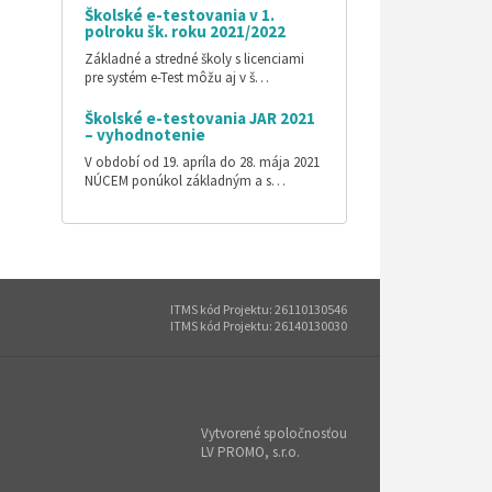
Školské e-testovania v 1.
polroku šk. roku 2021/2022
Základné a stredné školy s licenciami
pre systém e-Test môžu aj v š…
Školské e-testovania JAR 2021
– vyhodnotenie
V období od 19. apríla do 28. mája 2021
NÚCEM ponúkol základným a s…
ITMS kód Projektu: 26110130546
ITMS kód Projektu: 26140130030
Vytvorené spoločnosťou
LV PROMO, s.r.o.