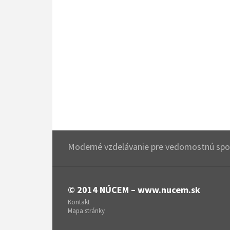
Moderné vzdelávanie pre vedomostnú spol
© 2014
NÚCEM – www.nucem.sk
Kontakt
Mapa stránky