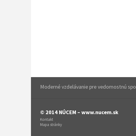
Moderné vzdelávanie pre vedomostnú spol
© 2014
NÚCEM – www.nucem.sk
Kontakt
Mapa stránky