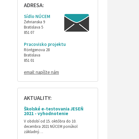
ADRESA:
Sídlo NÚCEM
Žehrianska 9
Bratislava 5
851 07
Pracovisko projektu
Röntgenova 28
Bratislava
851 01
email: napíšte nám
AKTUALITY:
Školské e-testovania JESEŇ
2021 - vyhodnotenie
V období od 15. októbra do 10.
decembra 2021 NÚCEM ponúkol
základný…