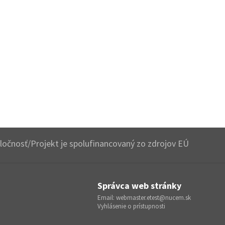
očnosť/Projekt je spolufinancovaný zo zdrojov EÚ
Správca web stránky
Email:
webmaster.etest@nucem.sk
Vyhlásenie o prístupnosti