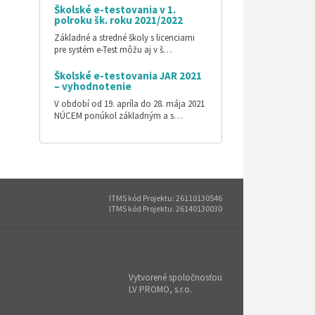
Školské e-testovania v 1.
polroku šk. roku 2021/2022
Základné a stredné školy s licenciami
pre systém e-Test môžu aj v š…
Školské e-testovania JAR 2021
– vyhodnotenie
V období od 19. apríla do 28. mája 2021
NÚCEM ponúkol základným a s…
ITMS kód Projektu: 26110130546
ITMS kód Projektu: 26140130030
Vytvorené spoločnosťou
LV PROMO, s.r.o.