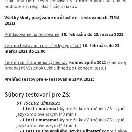
však, aby tieto testy používali v tomto období učitelia na
hodnotenie, resp. klasifikáciu žiakov.
Všetky školy pozývame na účasť v e- testovaniach ZIMA
2021!
Prihlasovanie na testovanie
:
10. februára do 23. marca 2021
Termín testovania pre všetky typy škôl
:
10. februára do 23.
marca 2021 do 12:00
Termín sprístupnenia výsledkov
:
koniec apríla 2021
(žiaci svoj
predbežný výsledok uvidia ihneď po ukončení testu)
Prehľad testov pre e-testovanie ZIMA 2021:
Súbory testovaní pre ZŠ:
ST_ISCED2_zima2021
- 1 test z matematiky
pre žiakov 5. ročníka ZŠ s vyuč.
jazykom slovenským (40 min.)
- 1 test z matematiky
pre žiakov 7. ročníka ZŠ s vyuč.
jazykom slovenským (40 min.)
- 1 test zo slovenského jazyka a literatúry
pre žiakov