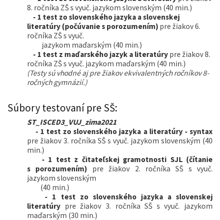
8. ročníka ZŠ s vyuč. jazykom slovenským (40 min.)
- 1 test zo slovenského jazyka a slovenskej
literatúry (počúvanie s porozumením)
pre žiakov 6.
ročníka ZŠ s vyuč.
jazykom maďarským (40 min.)
- 1 test
z maďarského jazyk a literatúry
pre žiakov 8.
ročníka ZŠ s vyuč. jazykom maďarským (40 min.)
(Testy sú vhodné aj pre žiakov ekvivalentných ročníkov 8-
ročných gymnázií.)
Súbory testovaní pre SŠ:
ST_ISCED3_VUJ_zima2021
- 1 test
zo slovenského jazyka a literatúry - syntax
pre žiakov 3. ročníka SŠ s vyuč. jazykom slovenským (40
min.)
- 1 test
z čitateľskej gramotnosti SJL (čítanie
s porozumením)
pre žiakov 2. ročníka SŠ s vyuč.
jazykom slovenským
(40 min.)
- 1 test
zo slovenského jazyka a slovenskej
literatúry
pre žiakov 3. ročníka SŠ s vyuč. jazykom
maďarským (30 min.)