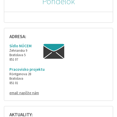
Pondelok
ADRESA:
Sídlo NÚCEM
Žehrianska 9
Bratislava 5
851 07
Pracovisko projektu
Röntgenova 28
Bratislava
851 01
email: napíšte nám
AKTUALITY: