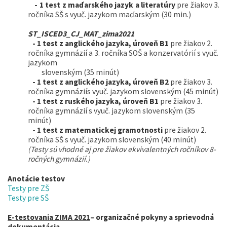
- 1 test
z maďarského jazyk a literatúry
pre žiakov 3.
ročníka SŠ s vyuč. jazykom maďarským (30 min.)
ST_ISCED3_CJ_MAT_zima2021
- 1 test
z anglického jazyka, úroveň B1
pre žiakov 2.
ročníka gymnázií a 3. ročníka SOŠ a konzervatórií s vyuč.
jazykom
slovenským (35 minút)
- 1 test
z anglického jazyka, úroveň B2
pre žiakov 3.
ročníka gymnáziís vyuč. jazykom slovenským (45 minút)
- 1 test
z ruského jazyka, úroveň B1
pre žiakov 3.
ročníka gymnázií s vyuč. jazykom slovenským (35
minút)
- 1 test
z matematickej gramotnosti
pre žiakov 2.
ročníka SŠ s vyuč. jazykom slovenským (40 minút)
(Testy sú vhodné aj pre žiakov ekvivalentných ročníkov 8-
ročných gymnázií.)
Anotácie testov
Testy pre ZŠ
Testy pre SŠ
E-testovania
ZIMA 2021
– organizačné pokyny a sprievodná
dokumentácia