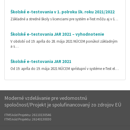
Školské e-testovania v 1. polroku šk. roku 2021/2022
Základné a stredné školy s licenciami pre systém e-Test môžu aj v š…
Školské e-testovania JAR 2021 – vyhodnotenie
V období od 19. apríla do 28. mája 2021 NÚCEM ponúkol základným
a s…
Školské e-testovania JAR 2021
Od 19. apríla do 19. mája 2021 NÚCEM sprístupní v systéme e-Test el…
Moderné vzdelávanie pre vedomostnú
spoločnosť/Projekt je spolufinancovaný zo zdrojov EÚ
ITMS kód Projektu: 26110130546
ITMS kód Projektu: 26140130030