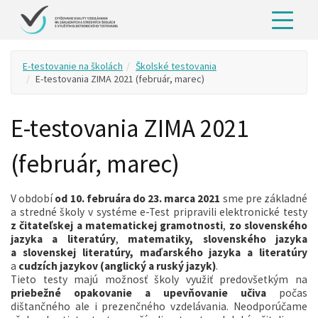
E-testovanie na školách
Školské testovania
E-testovania ZIMA 2021 (február, marec)
E-testovania ZIMA 2021
(február, marec)
V období
od 10. februára do 23. marca 2021
sme pre základné
a stredné školy v systéme e-Test pripravili elektronické testy
z čitateľskej a matematickej gramotnosti
,
zo slovenského
jazyka a literatúry
,
matematiky, slovenského jazyka
a slovenskej literatúry, maďarského jazyka a literatúry
a
cudzích jazykov (anglický a ruský jazyk)
.
Tieto testy majú možnosť školy využiť predovšetkým na
priebežné opakovanie a upevňovanie učiva
počas
dištančného ale i prezenčného vzdelávania. Neodporúčame