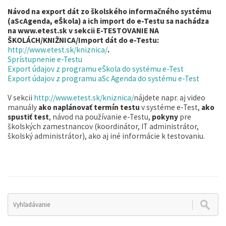
Návod na export dát zo školského informačného systému
(aScAgenda, eŠkola) a ich import do e-Testu sa nachádza
na
www.etest.sk
v sekcii E-TESTOVANIE NA
ŠKOLÁCH/KNIŽNICA/Import dát do e-Testu:
http://www.etest.sk/kniznica/
.
Sprístupnenie e-Testu
Export údajov z programu eŠkola do systému e-Test
Export údajov z programu aSc Agenda do systému e-Test
V sekcii
http://www.etest.sk/kniznica/
nájdete napr. aj video
manuály
ako naplánovať termín testu
v systéme e-Test,
ako
spustiť test
, návod na používanie e-Testu,
pokyny
pre
školských zamestnancov (koordinátor, IT administrátor,
školský administrátor), ako aj iné informácie k testovaniu.