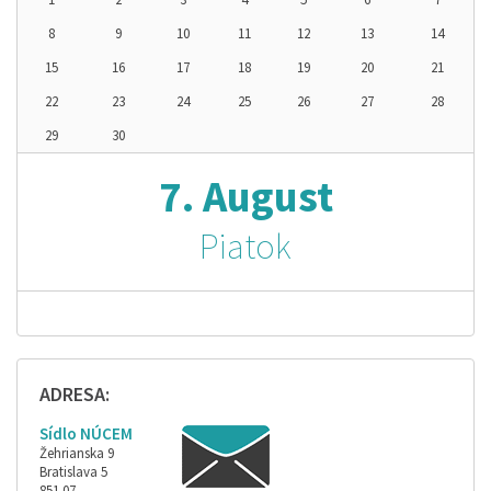
8
9
10
11
12
13
14
15
16
17
18
19
20
21
22
23
24
25
26
27
28
29
30
7. August
Piatok
ADRESA:
Sídlo NÚCEM
Žehrianska 9
Bratislava 5
851 07