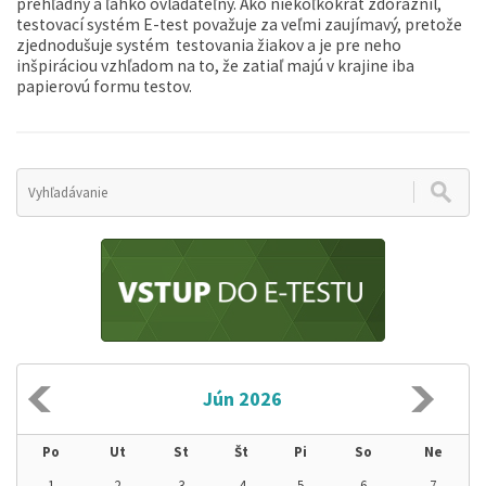
prehľadný a ľahko ovládateľný. Ako niekoľkokrát zdôraznil,
testovací systém E-test považuje za veľmi zaujímavý, pretože
zjednodušuje systém testovania žiakov a je pre neho
inšpiráciou vzhľadom na to, že zatiaľ majú v krajine iba
papierovú formu testov.
Jún 2026
Po
Ut
St
Št
Pi
So
Ne
1
2
3
4
5
6
7