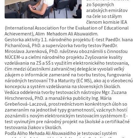
zo Spojených
arabských emirátov
na čele so stálym
členom komisie IEA
(International Association for the Evaluation of Educational
Achievement), Alim Mehadom Ali Alsuwaidim.
Gestorka aktivity 1.1. národného projektu E-test PaedDr. Ivana
Pichaničová, PhD. a supervízorka tvorby testov PaedDr.
Miroslava Jurenková, PhD. návštevu oboznámili s činnosťou
NÚCEM-u a cieľmi národného projektu Zvyšovanie kvality
vzdelávania na ZŠ a SŠ s využitím elektronického testovania,
čím medzi účastníkmi zahraničnej delegácie vyvolali veľký
záujem o informácie zamerané na tvorbu testov, fungovania
národných testovaní T9 a Maturity (EČ MS), ako aj o všeobecnú
koncepciu a systém vzdelávania na slovenských školách.
Vedúca oddelenia tvorby testovacích nástrojov Mgr. Zuzana
Hirschnerová, PhD. a manažérka publicity Ing. Mária
Grebeňová-Laczová, prostredníctvom konkrétnych úloh so
zameraním na jednotlivé typy gramotností, vzácnych hostí
zoznámili s novým elektronickým testovacím systémom E-
test vyvinutým pre národný projekt na školské a certifikačné
testovania žiakov v školách.
Podľa Aliho Mehada Ali Alsuwaidiho je testovací systém