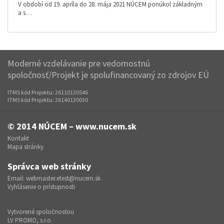
V období od 19. apríla do 28. mája 2021 NÚCEM ponúkol základným
a s…
Moderné vzdelávanie pre vedomostnú
spoločnosť/Projekt je spolufinancovaný zo zdrojov EÚ
ITMS kód Projektu: 26110130546
ITMS kód Projektu: 26140130030
© 2014
NÚCEM – www.nucem.sk
Kontakt
Mapa stránky
Správca web stránky
Email:
webmaster.etest@nucem.sk
Vyhlásenie o prístupnosti
Vytvorené spoločnosťou
LV PROMO, s.r.o.