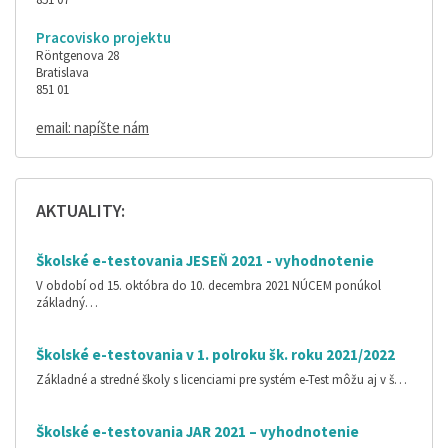
Pracovisko projektu
Röntgenova 28
Bratislava
851 01
email: napíšte nám
AKTUALITY:
Školské e-testovania JESEŇ 2021 - vyhodnotenie
V období od 15. októbra do 10. decembra 2021 NÚCEM ponúkol
základný…
Školské e-testovania v 1. polroku šk. roku 2021/2022
Základné a stredné školy s licenciami pre systém e-Test môžu aj v š…
Školské e-testovania JAR 2021 – vyhodnotenie