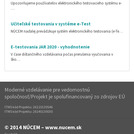
Upozorňujeme používateľov elektronického testovacieho systému e-
…
Učiteľské testovania v systéme e-Test
NÚCEM naďalej prevádzkuje systém elektronického testovania (e-Te…
E-testovania JAR 2020 - vyhodnotenie
V čase dištančného vzdelávania počas prerušenia vyučovania v
ško…
Moderné vzdelávanie pre vedomostnú
spoločnosť/Projekt je spolufinancovaný zo zdrojov EÚ
ITMS kód Projektu: 26110130546
ITMS kód Projektu: 26140130030
© 2014
NÚCEM – www.nucem.sk