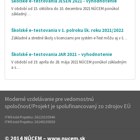
Školské e-testovania JESEŇ 2021 - vyhodnotenie
V období od 15. októbra do 10. decembra 2021 NÚCEM ponúkol
základný…
Školské e-testovania v 1. polroku šk. roku 2021/2022
Základné a stredné školy s licenciami pre systém e-Test môžu aj v š…
Školské e-testovania JAR 2021 – vyhodnotenie
V období od 19. apríla do 28. mája 2021 NÚCEM ponúkol základným
a s…
Moderné vzdelávanie pre vedomostnú
spoločnosť/Projekt je spolufinancovaný zo zdrojov EÚ
ITMS kód Projektu: 26110130546
ITMS kód Projektu: 26140130030
© 2014
NÚCEM – www.nucem.sk