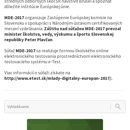
stredných odborných škôl SR navštíviť Brusel a spoznať
dôležité inštitúcie Európskej únie.
MDE-2017
organizuje Zastúpenie Európskej komisie na
Slovensku v spolupráci s Národným ústavom certifikovaných
meraní vzdelávania.
Záštitu nad súťažou MDE-2017 prevzal
minister školstva, vedy, výskumu a športu Slovenskej
republiky Peter Plavčan
.
Súťaž
MDE-2017
sa realizuje formou školského online
elektronického testovania prostredníctvom elektronického
testovacieho systému e-Test.
Viac informácií o súťaži získate na
http://www.etest.sk/mlady-digitalny-europan-2017/
.